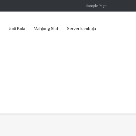
Sample Page
t
Judi Bola
Mahjong Slot
Server kamboja