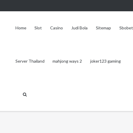
Home
Slot
Casino
Judi Bola
Sitemap
Sbobe
Server Thailand
mahjong ways 2
joker123 gaming