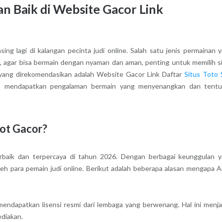
an Baik di Website Gacor Link
ing lagi di kalangan pecinta judi online. Salah satu jenis permainan 
, agar bisa bermain dengan nyaman dan aman, penting untuk memilih s
s yang direkomendasikan adalah Website Gacor Link Daftar
Situs Toto 
isa mendapatkan pengalaman bermain yang menyenangkan dan tent
lot Gacor?
erbaik dan terpercaya di tahun 2026. Dengan berbagai keunggulan 
 oleh para pemain judi online. Berikut adalah beberapa alasan mengapa 
 mendapatkan lisensi resmi dari lembaga yang berwenang. Hal ini menj
ediakan.