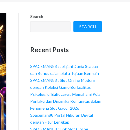
Search
SEARCH
Recent Posts
SPACEMAN88 : Jelajahi Dunia Scatter
dan Bonus dalam Satu Tujuan Bermain
SPACEMAN88 : Slot Online Modern
dengan Koleksi Game Berkualitas
Psikologi di Balik Layar: Memahami Pola
Perilaku dan Dinamika Komunitas dalam
Fenomena Slot Gacor 2026
Spaceman88 Portal Hiburan Digital
dengan Fitur Lengkap
SPACEMAN88 : Link Slot Online