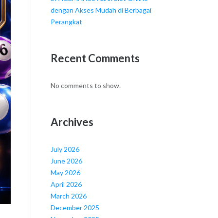
dengan Akses Mudah di Berbagai
Perangkat
Recent Comments
No comments to show.
Archives
July 2026
June 2026
May 2026
April 2026
March 2026
December 2025