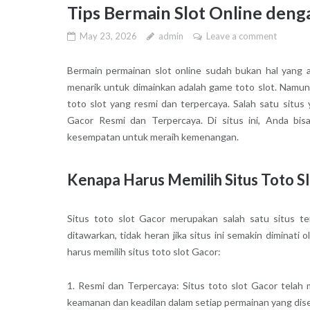
Tips Bermain Slot Online deng
May 23, 2026
admin
Leave a comment
Bermain permainan slot online sudah bukan hal yang as
menarik untuk dimainkan adalah game toto slot. Namun
toto slot yang resmi dan terpercaya. Salah satu situ
Gacor Resmi dan Terpercaya. Di situs ini, Anda b
kesempatan untuk meraih kemenangan.
Kenapa Harus Memilih Situs Toto S
Situs toto slot Gacor merupakan salah satu situs t
ditawarkan, tidak heran jika situs ini semakin diminati
harus memilih situs toto slot Gacor:
1. Resmi dan Terpercaya: Situs toto slot Gacor telah
keamanan dan keadilan dalam setiap permainan yang dis