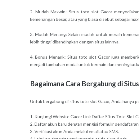
2. Mudah Maxwin: Situs toto slot Gacor menyediakan
kemenangan besar, atau yang biasa disebut sebagai max
3. Mudah Menang: Selain mudah untuk meraih kemenan
lebih tinggi dibandingkan dengan situs lainnya.
4. Bonus Menarik: Situs toto slot Gacor juga memberi
menjadi tambahan modal untuk bermain dan meningkatk
Bagaimana Cara Bergabung di Situs
Untuk bergabung di situs toto slot Gacor, Anda hanya pe
1. Kunjungi Website Gacor Link Daftar Situs Toto Slot 
2. Daftar akun baru dengan mengisi formulir pendaftaran
3. Verifikasi akun Anda melalui email atau SMS.
4. Lakukan deposit untuk mengisi saldo akun Anda.