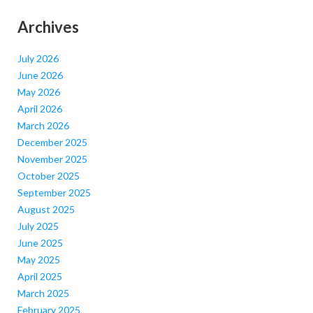
Archives
July 2026
June 2026
May 2026
April 2026
March 2026
December 2025
November 2025
October 2025
September 2025
August 2025
July 2025
June 2025
May 2025
April 2025
March 2025
February 2025