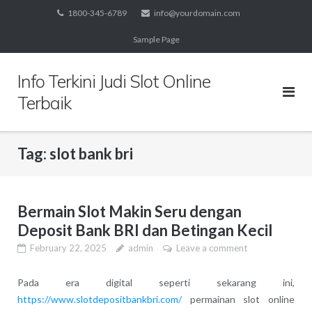
Skip
1800-345-6789
info@yourdomain.com
to
Sample Page
content
Info Terkini Judi Slot Online
Terbaik
Tag:
slot bank bri
Bermain Slot Makin Seru dengan
Deposit Bank BRI dan Betingan Kecil
February 22, 2025
admin
Leave a comment
Pada era digital seperti sekarang ini,
https://www.slotdepositbankbri.com/
permainan slot online