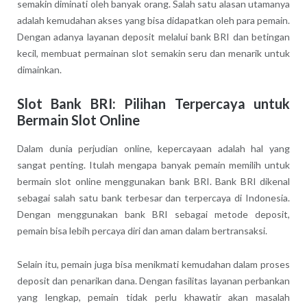
semakin diminati oleh banyak orang. Salah satu alasan utamanya
adalah kemudahan akses yang bisa didapatkan oleh para pemain.
Dengan adanya layanan deposit melalui bank BRI dan betingan
kecil, membuat permainan slot semakin seru dan menarik untuk
dimainkan.
Slot Bank BRI: Pilihan Terpercaya untuk
Bermain Slot Online
Dalam dunia perjudian online, kepercayaan adalah hal yang
sangat penting. Itulah mengapa banyak pemain memilih untuk
bermain slot online menggunakan bank BRI. Bank BRI dikenal
sebagai salah satu bank terbesar dan terpercaya di Indonesia.
Dengan menggunakan bank BRI sebagai metode deposit,
pemain bisa lebih percaya diri dan aman dalam bertransaksi.
Selain itu, pemain juga bisa menikmati kemudahan dalam proses
deposit dan penarikan dana. Dengan fasilitas layanan perbankan
yang lengkap, pemain tidak perlu khawatir akan masalah