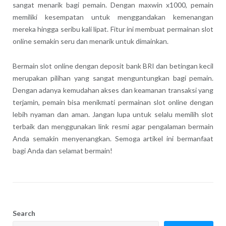
sangat menarik bagi pemain. Dengan maxwin x1000, pemain
memiliki kesempatan untuk menggandakan kemenangan
mereka hingga seribu kali lipat. Fitur ini membuat permainan slot
online semakin seru dan menarik untuk dimainkan.
Bermain slot online dengan deposit bank BRI dan betingan kecil
merupakan pilihan yang sangat menguntungkan bagi pemain.
Dengan adanya kemudahan akses dan keamanan transaksi yang
terjamin, pemain bisa menikmati permainan slot online dengan
lebih nyaman dan aman. Jangan lupa untuk selalu memilih slot
terbaik dan menggunakan link resmi agar pengalaman bermain
Anda semakin menyenangkan. Semoga artikel ini bermanfaat
bagi Anda dan selamat bermain!
Search