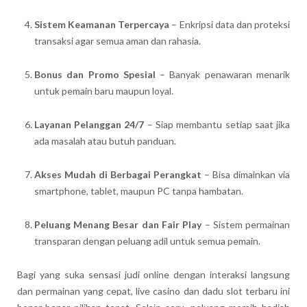
Sistem Keamanan Terpercaya
– Enkripsi data dan proteksi
transaksi agar semua aman dan rahasia.
Bonus dan Promo Spesial
– Banyak penawaran menarik
untuk pemain baru maupun loyal.
Layanan Pelanggan 24/7
– Siap membantu setiap saat jika
ada masalah atau butuh panduan.
Akses Mudah di Berbagai Perangkat
– Bisa dimainkan via
smartphone, tablet, maupun PC tanpa hambatan.
Peluang Menang Besar dan Fair Play
– Sistem permainan
transparan dengan peluang adil untuk semua pemain.
Bagi yang suka sensasi judi online dengan interaksi langsung
dan permainan yang cepat, live casino dan dadu slot terbaru ini