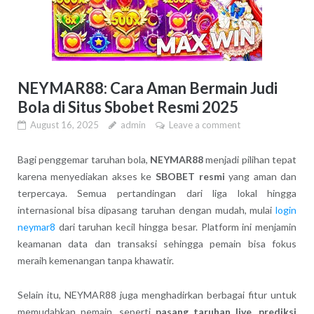
NEYMAR88: Cara Aman Bermain Judi
Bola di Situs Sbobet Resmi 2025
August 16, 2025
admin
Leave a comment
Bagi penggemar taruhan bola,
NEYMAR88
menjadi pilihan tepat
karena menyediakan akses ke
SBOBET resmi
yang aman dan
terpercaya. Semua pertandingan dari liga lokal hingga
internasional bisa dipasang taruhan dengan mudah, mulai
login
neymar8
dari taruhan kecil hingga besar. Platform ini menjamin
keamanan data dan transaksi sehingga pemain bisa fokus
meraih kemenangan tanpa khawatir.
Selain itu, NEYMAR88 juga menghadirkan berbagai fitur untuk
memudahkan pemain, seperti
pasang taruhan live, prediksi