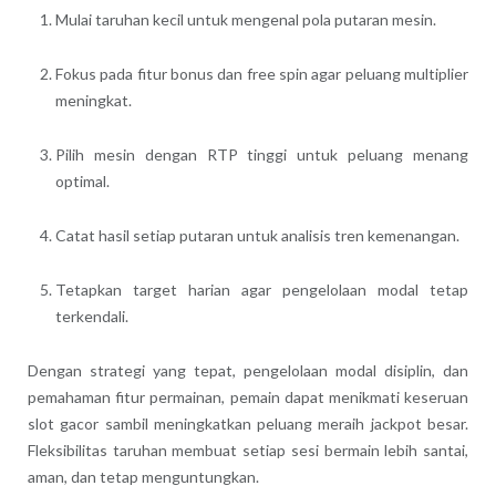
Mulai taruhan kecil untuk mengenal pola putaran mesin.
Fokus pada fitur bonus dan free spin agar peluang multiplier
meningkat.
Pilih mesin dengan RTP tinggi untuk peluang menang
optimal.
Catat hasil setiap putaran untuk analisis tren kemenangan.
Tetapkan target harian agar pengelolaan modal tetap
terkendali.
Dengan strategi yang tepat, pengelolaan modal disiplin, dan
pemahaman fitur permainan, pemain dapat menikmati keseruan
slot gacor sambil meningkatkan peluang meraih jackpot besar.
Fleksibilitas taruhan membuat setiap sesi bermain lebih santai,
aman, dan tetap menguntungkan.