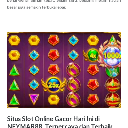
benar-benar pilihan tepat. Selain seru, peluang meraih hadiah
besar juga semakin terbuka lebar.
Situs Slot Online Gacor Hari Ini di
NEYMAR88, Terpercaya dan Terbaik