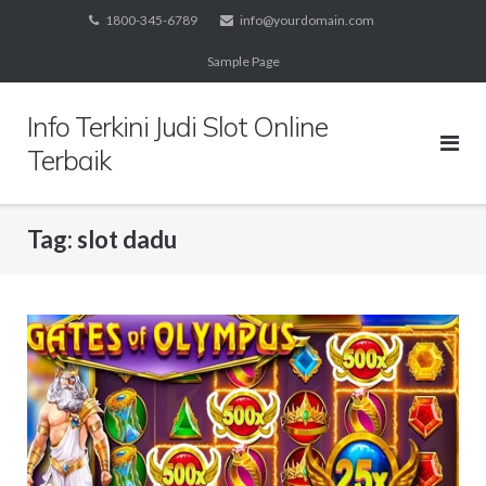
Skip
1800-345-6789
info@yourdomain.com
to
Sample Page
content
Info Terkini Judi Slot Online
Terbaik
Tag:
slot dadu