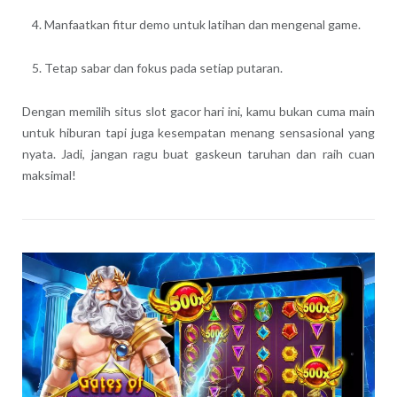
Manfaatkan fitur demo untuk latihan dan mengenal game.
Tetap sabar dan fokus pada setiap putaran.
Dengan memilih situs slot gacor hari ini, kamu bukan cuma main
untuk hiburan tapi juga kesempatan menang sensasional yang
nyata. Jadi, jangan ragu buat gaskeun taruhan dan raih cuan
maksimal!