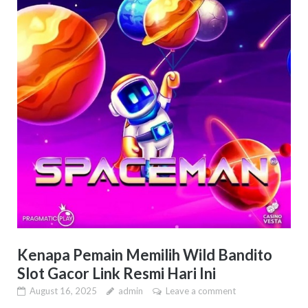
Kenapa Pemain Memilih Wild Bandito
Slot Gacor Link Resmi Hari Ini
August 16, 2025
admin
Leave a comment