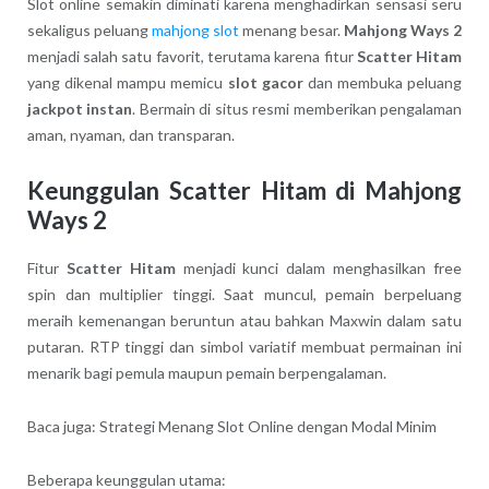
Slot online semakin diminati karena menghadirkan sensasi seru
sekaligus peluang
mahjong slot
menang besar.
Mahjong Ways 2
menjadi salah satu favorit, terutama karena fitur
Scatter Hitam
yang dikenal mampu memicu
slot gacor
dan membuka peluang
jackpot instan
. Bermain di situs resmi memberikan pengalaman
aman, nyaman, dan transparan.
Keunggulan Scatter Hitam di Mahjong
Ways 2
Fitur
Scatter Hitam
menjadi kunci dalam menghasilkan free
spin dan multiplier tinggi. Saat muncul, pemain berpeluang
meraih kemenangan beruntun atau bahkan Maxwin dalam satu
putaran. RTP tinggi dan simbol variatif membuat permainan ini
menarik bagi pemula maupun pemain berpengalaman.
Baca juga: Strategi Menang Slot Online dengan Modal Minim
Beberapa keunggulan utama: