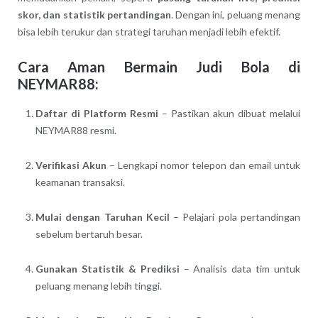
skor, dan statistik pertandingan
. Dengan ini, peluang menang
bisa lebih terukur dan strategi taruhan menjadi lebih efektif.
Cara Aman Bermain Judi Bola di
NEYMAR88:
Daftar di Platform Resmi
– Pastikan akun dibuat melalui
NEYMAR88 resmi.
Verifikasi Akun
– Lengkapi nomor telepon dan email untuk
keamanan transaksi.
Mulai dengan Taruhan Kecil
– Pelajari pola pertandingan
sebelum bertaruh besar.
Gunakan Statistik & Prediksi
– Analisis data tim untuk
peluang menang lebih tinggi.