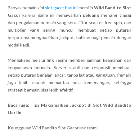
Banyak pemain kini
slot gacor hari ini
memilih
Wild Bandito Slot
Gacor
karena game ini menawarkan
peluang menang tinggi
dan pengalaman bermain yang seru. Fitur scatter, free spin, dan
multiplier yang sering muncul membuat setiap putaran
berpotensi menghadirkan jackpot, bahkan bagi pemain dengan
modal kecil.
Mengakses melalui
link resmi
memberi jaminan keamanan dan
kenyamanan bermain. Server stabil dan responsif membuat
setiap putaran berjalan lancar, tanpa lag atau gangguan. Pemain
juga lebih mudah memantau pola kemenangan, sehingga
strategi bermain bisa lebih efektif.
Baca juga: Tips Maksimalkan Jackpot di Slot Wild Bandito
Hari Ini
Keunggulan Wild Bandito Slot Gacor link resmi: