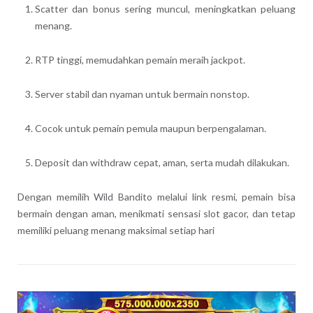
Scatter dan bonus sering muncul, meningkatkan peluang
menang.
RTP tinggi, memudahkan pemain meraih jackpot.
Server stabil dan nyaman untuk bermain nonstop.
Cocok untuk pemain pemula maupun berpengalaman.
Deposit dan withdraw cepat, aman, serta mudah dilakukan.
Dengan memilih Wild Bandito melalui link resmi, pemain bisa
bermain dengan aman, menikmati sensasi slot gacor, dan tetap
memiliki peluang menang maksimal setiap hari