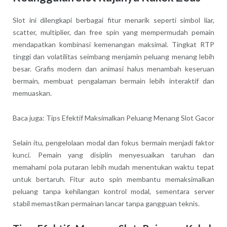
Slot ini dilengkapi berbagai fitur menarik seperti simbol liar,
scatter, multiplier, dan free spin yang mempermudah pemain
mendapatkan kombinasi kemenangan maksimal. Tingkat RTP
tinggi dan volatilitas seimbang menjamin peluang menang lebih
besar. Grafis modern dan animasi halus menambah keseruan
bermain, membuat pengalaman bermain lebih interaktif dan
memuaskan.
Baca juga: Tips Efektif Maksimalkan Peluang Menang Slot Gacor
Selain itu, pengelolaan modal dan fokus bermain menjadi faktor
kunci. Pemain yang disiplin menyesuaikan taruhan dan
memahami pola putaran lebih mudah menentukan waktu tepat
untuk bertaruh. Fitur auto spin membantu memaksimalkan
peluang tanpa kehilangan kontrol modal, sementara server
stabil memastikan permainan lancar tanpa gangguan teknis.