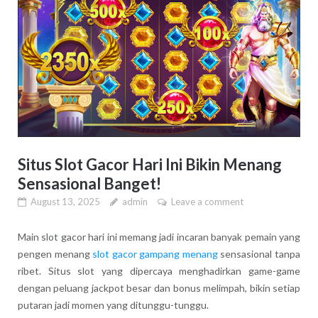
Situs Slot Gacor Hari Ini Bikin Menang
Sensasional Banget!
August 13, 2025
admin
Leave a comment
Main slot gacor hari ini memang jadi incaran banyak pemain yang
pengen menang
slot gacor gampang menang
sensasional tanpa
ribet. Situs slot yang dipercaya menghadirkan game-game
dengan peluang jackpot besar dan bonus melimpah, bikin setiap
putaran jadi momen yang ditunggu-tunggu.