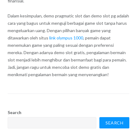
finansial.
Dalam kesimpulan, demo pragmatic slot dan demo slot pg adalah
cara yang bagus untuk menguji berbagai game slot tanpa harus
mengeluarkan uang. Dengan pilihan banyak game yang
ditawarkan oleh situs
link olympus 1000
, pemain dapat
menemukan game yang paling sesuai dengan preferensi
mereka. Dengan adanya demo slot gratis, pengalaman bermain
slot menjadi lebih menghibur dan bermanfaat bagi para pemain.
Jadi, jangan ragu untuk mencoba slot demo gratis dan
menikmati pengalaman bermain yang menyenangkan!
Search
SEARCH