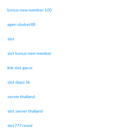
bonus new member 100
agen sbobet88
slot
slot bonus new member
link slot gacor
slot depo 5k
server thailand
slot server thailand
slot777 resmi