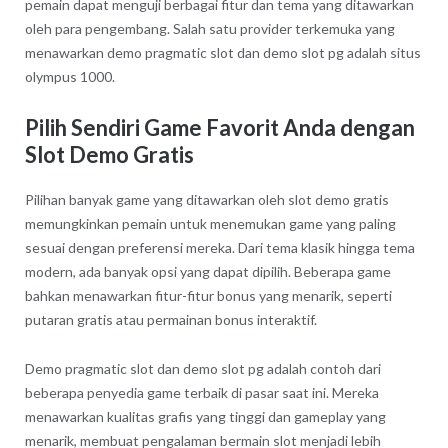
pemain dapat menguji berbagai fitur dan tema yang ditawarkan
oleh para pengembang. Salah satu provider terkemuka yang
menawarkan demo pragmatic slot dan demo slot pg adalah situs
olympus 1000.
Pilih Sendiri Game Favorit Anda dengan
Slot Demo Gratis
Pilihan banyak game yang ditawarkan oleh slot demo gratis
memungkinkan pemain untuk menemukan game yang paling
sesuai dengan preferensi mereka. Dari tema klasik hingga tema
modern, ada banyak opsi yang dapat dipilih. Beberapa game
bahkan menawarkan fitur-fitur bonus yang menarik, seperti
putaran gratis atau permainan bonus interaktif.
Demo pragmatic slot dan demo slot pg adalah contoh dari
beberapa penyedia game terbaik di pasar saat ini. Mereka
menawarkan kualitas grafis yang tinggi dan gameplay yang
menarik, membuat pengalaman bermain slot menjadi lebih