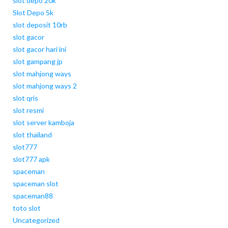
slot depo 20k
Slot Depo 5k
slot deposit 10rb
slot gacor
slot gacor hari ini
slot gampang jp
slot mahjong ways
slot mahjong ways 2
slot qris
slot resmi
slot server kamboja
slot thailand
slot777
slot777 apk
spaceman
spaceman slot
spaceman88
toto slot
Uncategorized