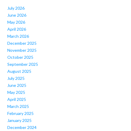
July 2026
June 2026
May 2026
April 2026
March 2026
December 2025
November 2025
October 2025
September 2025
August 2025
July 2025
June 2025
May 2025
April 2025
March 2025
February 2025
January 2025
December 2024