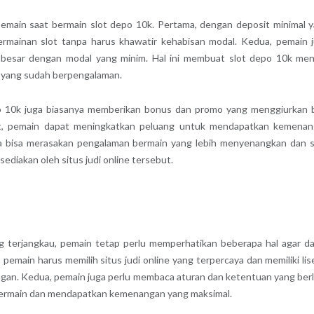
emain saat bermain slot depo 10k. Pertama, dengan deposit minimal 
rmainan slot tanpa harus khawatir kehabisan modal. Kedua, pemain 
esar dengan modal yang minim. Hal ini membuat slot depo 10k men
n yang sudah berpengalaman.
epo 10k juga biasanya memberikan bonus dan promo yang menggiurkan 
t, pemain dapat meningkatkan peluang untuk mendapatkan kemena
juga bisa merasakan pengalaman bermain yang lebih menyenangkan dan 
sediakan oleh situs judi online tersebut.
g terjangkau, pemain tetap perlu memperhatikan beberapa hal agar d
emain harus memilih situs judi online yang terpercaya dan memiliki lis
ngan. Kedua, pemain juga perlu membaca aturan dan ketentuan yang ber
a bermain dan mendapatkan kemenangan yang maksimal.