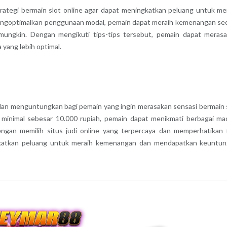
strategi bermain slot online agar dapat meningkatkan peluang untuk me
goptimalkan penggunaan modal, pemain dapat meraih kemenangan se
ngkin. Dengan mengikuti tips-tips tersebut, pemain dapat meras
yang lebih optimal.
 dan menguntungkan bagi pemain yang ingin merasakan sensasi bermain 
 minimal sebesar 10.000 rupiah, pemain dapat menikmati berbagai m
gan memilih situs judi online yang terpercaya dan memperhatikan 
gkatkan peluang untuk meraih kemenangan dan mendapatkan keuntu