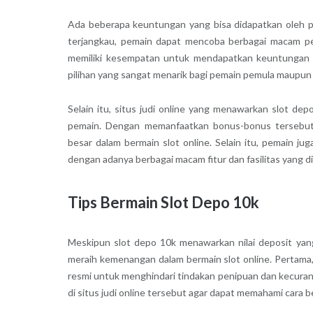
Ada beberapa keuntungan yang bisa didapatkan oleh p
terjangkau, pemain dapat mencoba berbagai macam pe
memiliki kesempatan untuk mendapatkan keuntungan b
pilihan yang sangat menarik bagi pemain pemula maupu
Selain itu, situs judi online yang menawarkan slot d
pemain. Dengan memanfaatkan bonus-bonus tersebu
besar dalam bermain slot online. Selain itu, pemain 
dengan adanya berbagai macam fitur dan fasilitas yang di
Tips Bermain Slot Depo 10k
Meskipun slot depo 10k menawarkan nilai deposit yan
meraih kemenangan dalam bermain slot online. Pertama, p
resmi untuk menghindari tindakan penipuan dan kecura
di situs judi online tersebut agar dapat memahami car