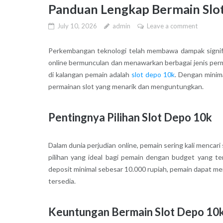
Panduan Lengkap Bermain Slo
July 10, 2026
admin
Leave a comment
Perkembangan teknologi telah membawa dampak signifika
online bermunculan dan menawarkan berbagai jenis perma
di kalangan pemain adalah
slot depo 10k
. Dengan minim
permainan slot yang menarik dan menguntungkan.
Pentingnya Pilihan Slot Depo 10k
Dalam dunia perjudian online, pemain sering kali mencar
pilihan yang ideal bagi pemain dengan budget yang te
deposit minimal sebesar 10.000 rupiah, pemain dapat m
tersedia.
Keuntungan Bermain Slot Depo 10