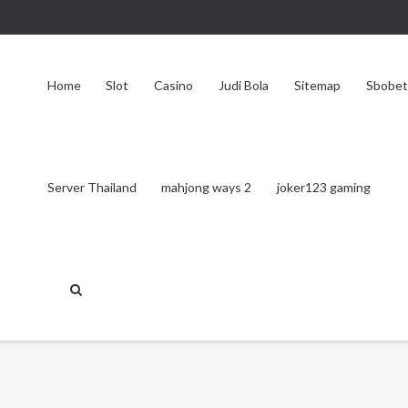
Home
Slot
Casino
Judi Bola
Sitemap
Sbobe
Server Thailand
mahjong ways 2
joker123 gaming