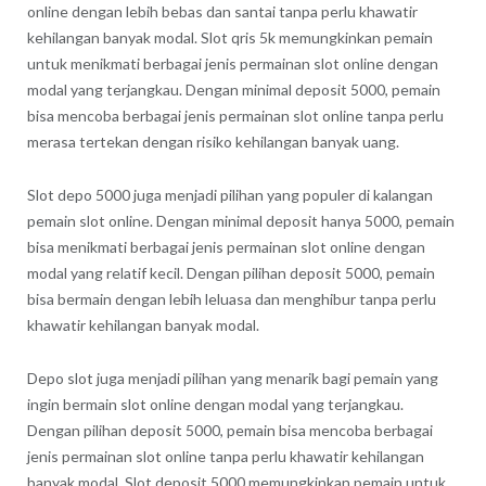
online dengan lebih bebas dan santai tanpa perlu khawatir
kehilangan banyak modal. Slot qris 5k memungkinkan pemain
untuk menikmati berbagai jenis permainan slot online dengan
modal yang terjangkau. Dengan minimal deposit 5000, pemain
bisa mencoba berbagai jenis permainan slot online tanpa perlu
merasa tertekan dengan risiko kehilangan banyak uang.
Slot depo 5000 juga menjadi pilihan yang populer di kalangan
pemain slot online. Dengan minimal deposit hanya 5000, pemain
bisa menikmati berbagai jenis permainan slot online dengan
modal yang relatif kecil. Dengan pilihan deposit 5000, pemain
bisa bermain dengan lebih leluasa dan menghibur tanpa perlu
khawatir kehilangan banyak modal.
Depo slot juga menjadi pilihan yang menarik bagi pemain yang
ingin bermain slot online dengan modal yang terjangkau.
Dengan pilihan deposit 5000, pemain bisa mencoba berbagai
jenis permainan slot online tanpa perlu khawatir kehilangan
banyak modal. Slot deposit 5000 memungkinkan pemain untuk