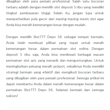
dibagikan oleh para pemain profesional. Salah satu bocoran
terbaru adalah dengan memilih slot deposit 5 ribu yang memiliki
tingkat pembayaran tinggi. Selain itu, jangan lupa untuk
memperhatikan pola gacor dari masing-masing mesin slot agar
Anda bisa meraih kemenangan besar dengan mudah.
Dengan memilih Slot777 Depo 5K sebagai tempat bermain,
Anda telah membuat pilihan yang tepat untuk meraih
kemenangan besar dalam permainan slot online. Dengan
deposit 5 ribu saja, Anda bisa menikmati berbagai macam
permainan slot qris yang menarik dan menguntungkan. Untuk
meningkatkan peluang meraih jackpot, sebaiknya Anda memiliki
strategi bermain yang efektif dan mengikuti bocoran terbaru
yang dibagikan oleh para pemain profesional. Semoga artikel ini
dapat membantu Anda dalam meraih kemenangan besar dalam
permainan Slot777 Depo 5K. Selamat bermain dan semoga
sukses!