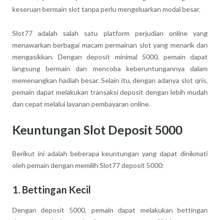
keseruan bermain slot tanpa perlu mengeluarkan modal besar.
Slot77 adalah salah satu platform perjudian online yang
menawarkan berbagai macam permainan slot yang menarik dan
mengasikkan. Dengan deposit minimal 5000, pemain dapat
langsung bermain dan mencoba keberuntungannya dalam
memenangkan hadiah besar. Selain itu, dengan adanya slot qris,
pemain dapat melakukan transaksi deposit dengan lebih mudah
dan cepat melalui layanan pembayaran online.
Keuntungan Slot Deposit 5000
Berikut ini adalah beberapa keuntungan yang dapat dinikmati
oleh pemain dengan memilih Slot77 deposit 5000:
1. Bettingan Kecil
Dengan deposit 5000, pemain dapat melakukan bettingan