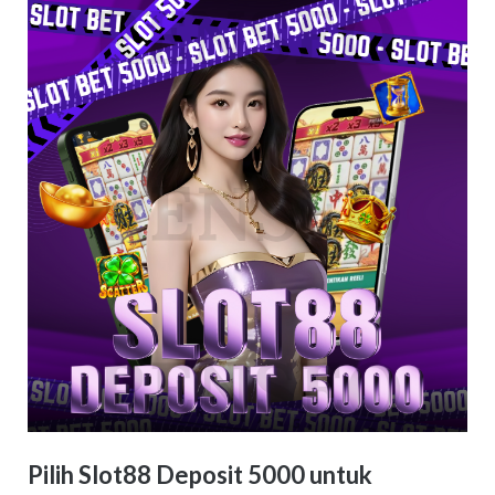
Pilih Slot88 Deposit 5000 untuk