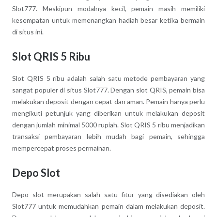
Slot777. Meskipun modalnya kecil, pemain masih memiliki
kesempatan untuk memenangkan hadiah besar ketika bermain
di situs ini.
Slot QRIS 5 Ribu
Slot QRIS 5 ribu adalah salah satu metode pembayaran yang
sangat populer di situs Slot777. Dengan slot QRIS, pemain bisa
melakukan deposit dengan cepat dan aman. Pemain hanya perlu
mengikuti petunjuk yang diberikan untuk melakukan deposit
dengan jumlah minimal 5000 rupiah. Slot QRIS 5 ribu menjadikan
transaksi pembayaran lebih mudah bagi pemain, sehingga
mempercepat proses permainan.
Depo Slot
Depo slot merupakan salah satu fitur yang disediakan oleh
Slot777 untuk memudahkan pemain dalam melakukan deposit.