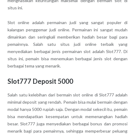
menghasilkan keuntungan maksimal dengan bermain slot di
situs ini.
Slot online adalah permainan judi yang sangat populer di
kalangan penggemar judi online. Permainan ini sangat mudah
dimainkan dan seringkali memberikan hadiah besar bagi para
pemainnya. Salah satu situs judi online terbaik yang
menyediakan berbagai jenis permainan slot adalah Slot777. Di
situs ini, pemain bisa menemukan berbagai jenis slot dengan
berbagai tema yang menarik.
Slot777 Deposit 5000
Salah satu kelebihan dari bermain slot online di Slot777 adalah
minimal deposit yang rendah. Pemain bisa mulai bermain dengan
modal hanya 5000 rupiah saja. Dengan modal sekecil itu, pemain
bisa mendapatkan kesempatan untuk memenangkan hadiah
besar. Slot777 juga menyediakan berbagai bonus dan promosi
menarik bagi para pemainnya, sehingga memperbesar peluang