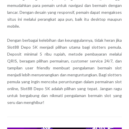
memudahkan para pemain untuk navigasi dan bermain dengan
lancar. Dengan desain yang responsif, pemain dapat mengakses
situs ini melalui perangkat apa pun, baik itu desktop maupun
mobile.
Dengan berbagai kelebihan dan keunggulannya, tidak heran jika
Slot88 Depo 5K menjadi pilihan utama bagi slotters pemula.
Deposit minimal 5 ribu rupiah, metode pembayaran melalui
QRIS, beragam pilihan permainan, customer service 24/7, dan
tampilan user friendly membuat pengalaman bermain slot
menjadi lebih menyenangkan dan menguntungkan. Bagi slotters
pemula yang ingin mencoba peruntungan dalam permainan slot
online, Slot88 Depo 5K adalah pilihan yang tepat. Jangan ragu
untuk bergabung dan nikmati pengalaman bermain slot yang
seru dan menghibur!