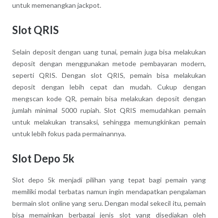
untuk memenangkan jackpot.
Slot QRIS
Selain deposit dengan uang tunai, pemain juga bisa melakukan
deposit dengan menggunakan metode pembayaran modern,
seperti QRIS. Dengan slot QRIS, pemain bisa melakukan
deposit dengan lebih cepat dan mudah. Cukup dengan
mengscan kode QR, pemain bisa melakukan deposit dengan
jumlah minimal 5000 rupiah. Slot QRIS memudahkan pemain
untuk melakukan transaksi, sehingga memungkinkan pemain
untuk lebih fokus pada permainannya.
Slot Depo 5k
Slot depo 5k menjadi pilihan yang tepat bagi pemain yang
memiliki modal terbatas namun ingin mendapatkan pengalaman
bermain slot online yang seru. Dengan modal sekecil itu, pemain
bisa memainkan berbagai jenis slot yang disediakan oleh