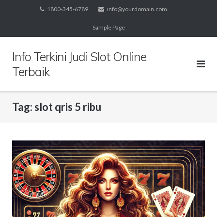
Skip
1800-345-6789
info@yourdomain.com
to
Sample Page
content
Info Terkini Judi Slot Online
Terbaik
Tag:
slot qris 5 ribu