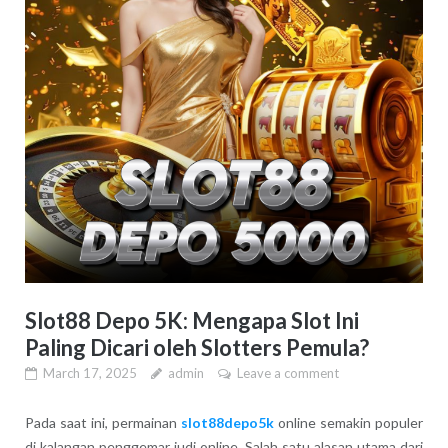
Slot88 Depo 5K: Mengapa Slot Ini
Paling Dicari oleh Slotters Pemula?
March 17, 2025
admin
Leave a comment
Pada saat ini, permainan
slot88depo5k
online semakin populer
di kalangan penggemar judi online. Salah satu alasan utama dari