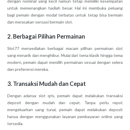
dengan nominal yang kecil namun tetap memiliki kesempatan
untuk memenangkan hadiah besar. Hal ini membuka peluang
bagi pemain dengan modal terbatas untuk tetap bisa bermain
dan merasakan sensasi bermain slot.
2. Berbagai Pilihan Permainan
Slot77 menyediakan berbagai macam pilihan permainan slot
yang menarik dan menghibur. Mulai dari tema klasik hingga tema
modern, pemain dapat memilih permainan sesuai dengan selera
dan preferensi mereka.
3. Transaksi Mudah dan Cepat
Dengan adanya slot qris, pemain dapat melakukan transaksi
deposit dengan mudah dan cepat. Tanpa perlu repot
mengeluarkan uang tunai, pemain dapat melakukan deposit
hanya dengan menggunakan layanan pembayaran online yang
tersedia.