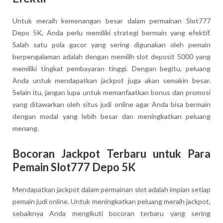
Untuk meraih kemenangan besar dalam permainan Slot777
Depo 5K, Anda perlu memiliki strategi bermain yang efektif.
Salah satu pola gacor yang sering digunakan oleh pemain
berpengalaman adalah dengan memilih slot deposit 5000 yang
memiliki tingkat pembayaran tinggi. Dengan begitu, peluang
Anda untuk mendapatkan jackpot juga akan semakin besar.
Selain itu, jangan lupa untuk memanfaatkan bonus dan promosi
yang ditawarkan oleh situs judi online agar Anda bisa bermain
dengan modal yang lebih besar dan meningkatkan peluang
menang.
Bocoran Jackpot Terbaru untuk Para
Pemain Slot777 Depo 5K
Mendapatkan jackpot dalam permainan slot adalah impian setiap
pemain judi online. Untuk meningkatkan peluang meraih jackpot,
sebaiknya Anda mengikuti bocoran terbaru yang sering