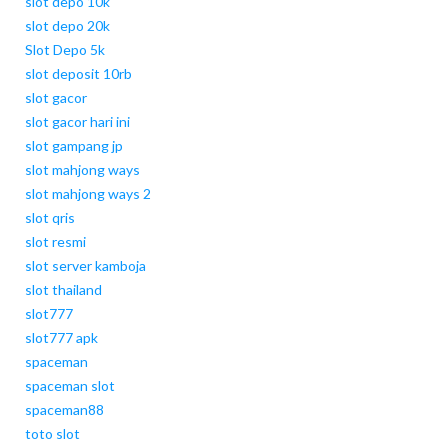
slot depo 10k
slot depo 20k
Slot Depo 5k
slot deposit 10rb
slot gacor
slot gacor hari ini
slot gampang jp
slot mahjong ways
slot mahjong ways 2
slot qris
slot resmi
slot server kamboja
slot thailand
slot777
slot777 apk
spaceman
spaceman slot
spaceman88
toto slot