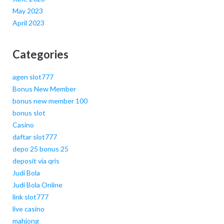
May 2023
April 2023
Categories
agen slot777
Bonus New Member
bonus new member 100
bonus slot
Casino
daftar slot777
depo 25 bonus 25
deposit via qris
Judi Bola
Judi Bola Online
link slot777
live casino
mahjong