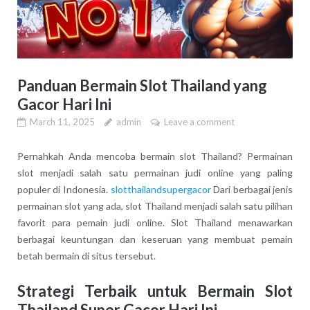
Panduan Bermain Slot Thailand yang
Gacor Hari Ini
March 11, 2025
admin
Leave a comment
Pernahkah Anda mencoba bermain slot Thailand? Permainan
slot menjadi salah satu permainan judi online yang paling
populer di Indonesia.
slotthailandsupergacor
Dari berbagai jenis
permainan slot yang ada, slot Thailand menjadi salah satu pilihan
favorit para pemain judi online. Slot Thailand menawarkan
berbagai keuntungan dan keseruan yang membuat pemain
betah bermain di situs tersebut.
Strategi Terbaik untuk Bermain Slot
Thailand Super Gacor Hari Ini