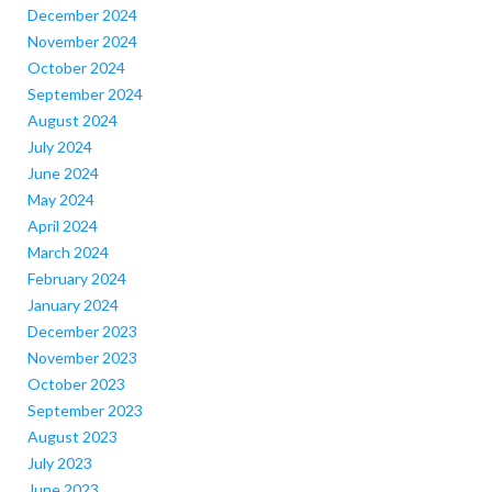
December 2024
November 2024
October 2024
September 2024
August 2024
July 2024
June 2024
May 2024
April 2024
March 2024
February 2024
January 2024
December 2023
November 2023
October 2023
September 2023
August 2023
July 2023
June 2023