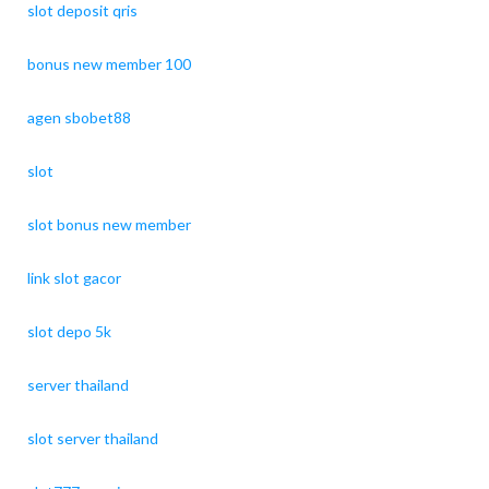
slot deposit qris
bonus new member 100
agen sbobet88
slot
slot bonus new member
link slot gacor
slot depo 5k
server thailand
slot server thailand