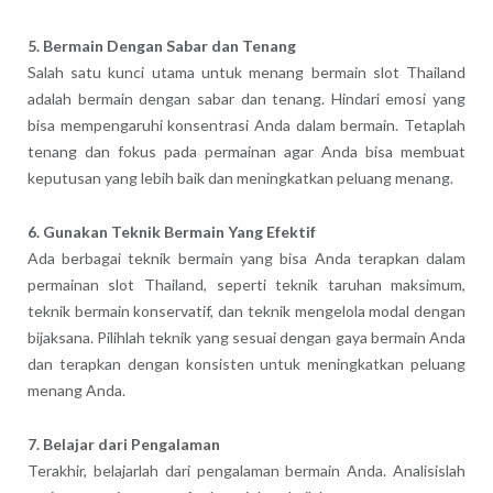
5. Bermain Dengan Sabar dan Tenang
Salah satu kunci utama untuk menang bermain slot Thailand
adalah bermain dengan sabar dan tenang. Hindari emosi yang
bisa mempengaruhi konsentrasi Anda dalam bermain. Tetaplah
tenang dan fokus pada permainan agar Anda bisa membuat
keputusan yang lebih baik dan meningkatkan peluang menang.
6. Gunakan Teknik Bermain Yang Efektif
Ada berbagai teknik bermain yang bisa Anda terapkan dalam
permainan slot Thailand, seperti teknik taruhan maksimum,
teknik bermain konservatif, dan teknik mengelola modal dengan
bijaksana. Pilihlah teknik yang sesuai dengan gaya bermain Anda
dan terapkan dengan konsisten untuk meningkatkan peluang
menang Anda.
7. Belajar dari Pengalaman
Terakhir, belajarlah dari pengalaman bermain Anda. Analisislah