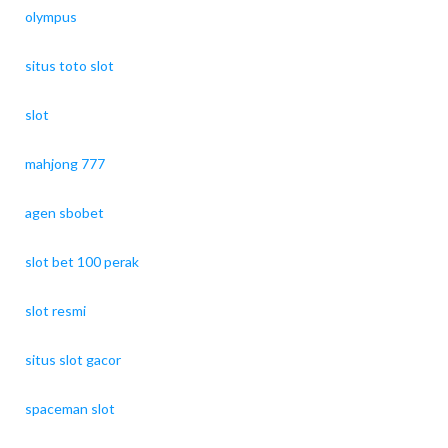
olympus
situs toto slot
slot
mahjong 777
agen sbobet
slot bet 100 perak
slot resmi
situs slot gacor
spaceman slot