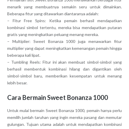
menarik yang membuatnya semakin seru untuk dimainkan.
Beberapa fitur yang ditawarkan diantaranya adalah:
– Fitur Free Spins: Ketika pemain berhasil mendapatkan
kombinasi simbol tertentu, mereka bisa mendapatkan putaran
gratis yang meningkatkan peluang menang mereka.
– Multiplier: Sweet Bonanza 1000 juga menawarkan fitur
multiplier yang dapat meningkatkan kemenangan pemain hingga
beberapa kali lipat.
– Tumbling Reels: Fitur ini akan membuat simbol-simbol yang
berhasil membentuk kombinasi hilang dan digantikan oleh
simbol-simbol baru, memberikan kesempatan untuk menang
lebih besar.
Cara Bermain Sweet Bonanza 1000
Untuk mulai bermain Sweet Bonanza 1000, pemain hanya perlu
memilih jumlah taruhan yang ingin mereka pasang dan memutar
gulungan. Tujuan utama adalah untuk mendapatkan kombinasi