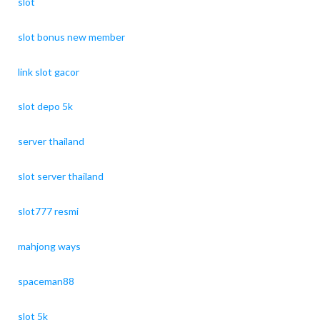
slot
slot bonus new member
link slot gacor
slot depo 5k
server thailand
slot server thailand
slot777 resmi
mahjong ways
spaceman88
slot 5k