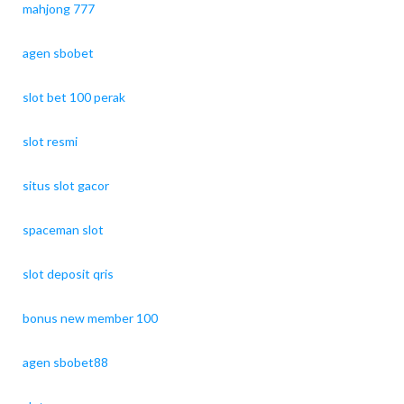
mahjong 777
agen sbobet
slot bet 100 perak
slot resmi
situs slot gacor
spaceman slot
slot deposit qris
bonus new member 100
agen sbobet88