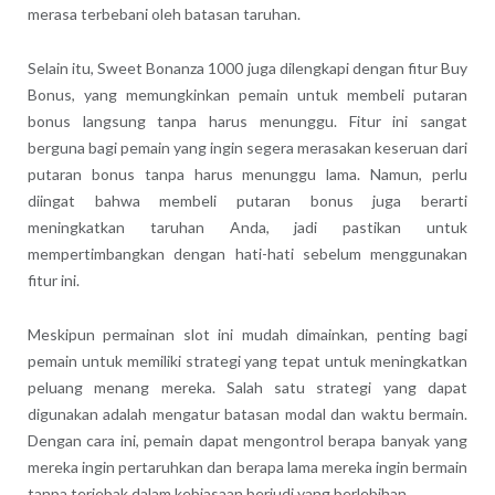
merasa terbebani oleh batasan taruhan.
Selain itu, Sweet Bonanza 1000 juga dilengkapi dengan fitur Buy
Bonus, yang memungkinkan pemain untuk membeli putaran
bonus langsung tanpa harus menunggu. Fitur ini sangat
berguna bagi pemain yang ingin segera merasakan keseruan dari
putaran bonus tanpa harus menunggu lama. Namun, perlu
diingat bahwa membeli putaran bonus juga berarti
meningkatkan taruhan Anda, jadi pastikan untuk
mempertimbangkan dengan hati-hati sebelum menggunakan
fitur ini.
Meskipun permainan slot ini mudah dimainkan, penting bagi
pemain untuk memiliki strategi yang tepat untuk meningkatkan
peluang menang mereka. Salah satu strategi yang dapat
digunakan adalah mengatur batasan modal dan waktu bermain.
Dengan cara ini, pemain dapat mengontrol berapa banyak yang
mereka ingin pertaruhkan dan berapa lama mereka ingin bermain
tanpa terjebak dalam kebiasaan berjudi yang berlebihan.