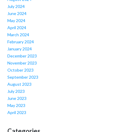
July 2024
June 2024
May 2024
April 2024
March 2024
February 2024
January 2024
December 2023
November 2023
October 2023
September 2023
August 2023
July 2023
June 2023
May 2023
April 2023
Categories