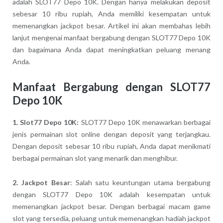
adalah SLOT77 Depo 10K. Dengan hanya melakukan deposit
sebesar 10 ribu rupiah, Anda memiliki kesempatan untuk
memenangkan jackpot besar. Artikel ini akan membahas lebih
lanjut mengenai manfaat bergabung dengan SLOT77 Depo 10K
dan bagaimana Anda dapat meningkatkan peluang menang
Anda.
Manfaat Bergabung dengan SLOT77
Depo 10K
1. Slot77 Depo 10K:
SLOT77 Depo 10K menawarkan berbagai
jenis permainan slot online dengan deposit yang terjangkau.
Dengan deposit sebesar 10 ribu rupiah, Anda dapat menikmati
berbagai permainan slot yang menarik dan menghibur.
2. Jackpot Besar
: Salah satu keuntungan utama bergabung
dengan SLOT77 Depo 10K adalah kesempatan untuk
memenangkan jackpot besar. Dengan berbagai macam game
slot yang tersedia, peluang untuk memenangkan hadiah jackpot