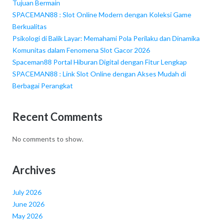
Tujuan Bermain
SPACEMAN88 : Slot Online Modern dengan Koleksi Game
Berkualitas
Psikologi di Balik Layar: Memahami Pola Perilaku dan Dinamika
Komunitas dalam Fenomena Slot Gacor 2026
Spaceman88 Portal Hiburan Digital dengan Fitur Lengkap
SPACEMAN88 : Link Slot Online dengan Akses Mudah di
Berbagai Perangkat
Recent Comments
No comments to show.
Archives
July 2026
June 2026
May 2026