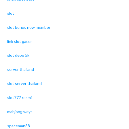
slot
slot bonus new member
link slot gacor
slot depo 5k
server thailand
slot server thailand
slot777 resmi
mahjong ways
spaceman88