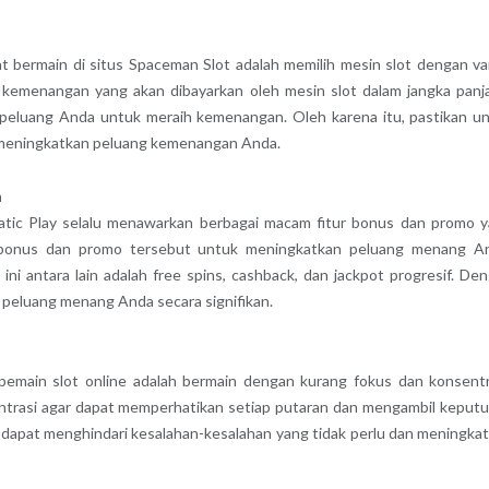
at bermain di situs Spaceman Slot adalah memilih mesin slot dengan va
 kemenangan yang akan dibayarkan oleh mesin slot dalam jangka panj
 peluang Anda untuk meraih kemenangan. Oleh karena itu, pastikan u
t meningkatkan peluang kemenangan Anda.
n
matic Play selalu menawarkan berbagai macam fitur bonus dan promo 
r bonus dan promo tersebut untuk meningkatkan peluang menang A
ini antara lain adalah free spins, cashback, dan jackpot progresif. De
 peluang menang Anda secara signifikan.
 pemain slot online adalah bermain dengan kurang fokus dan konsentr
trasi agar dapat memperhatikan setiap putaran dan mengambil keput
dapat menghindari kesalahan-kesalahan yang tidak perlu dan meningka