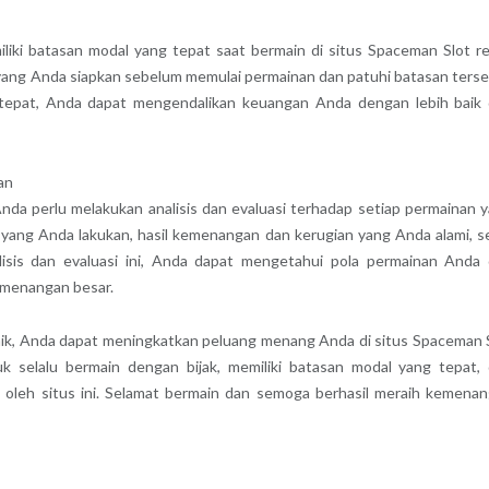
iliki batasan modal yang tepat saat bermain di situs Spaceman Slot r
ang Anda siapkan sebelum memulai permainan dan patuhi batasan ters
g tepat, Anda dapat mengendalikan keuangan Anda dengan lebih baik
an
nda perlu melakukan analisis dan evaluasi terhadap setiap permainan 
yang Anda lakukan, hasil kemenangan dan kerugian yang Anda alami, s
isis dan evaluasi ini, Anda dapat mengetahui pola permainan Anda
emenangan besar.
aik, Anda dapat meningkatkan peluang menang Anda di situs Spaceman 
k selalu bermain dengan bijak, memiliki batasan modal yang tepat,
oleh situs ini. Selamat bermain dan semoga berhasil meraih kemena