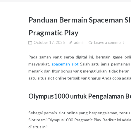
Panduan Bermain Spaceman Slo
Pragmatic Play
October 17, 2025
admin
Leave a comment
Pada zaman yang serba digital ini, bermain game onl
masyarakat.
spaceman slot
Salah satu jenis permainan 
menarik dan fitur bonus yang menggiurkan, tidak heran 
satu situs slot online terbaik yang harus Anda coba ada
Olympus1000 untuk Pengalaman Be
Sebagai pemain slot online yang berpengalaman, tentu
Slot resmi Olympus1000 Pragmatic Play. Berikut ini a
di situs ini: