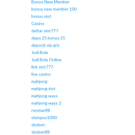
Bonus New Member
bonus new member 100
bonus slot
Casino
daftar slot777
depo 25 bonus 25
deposit via qris
Judi Bola
Judi Bola Online
link slot777
live casino
mahjong
mahjong slot
mahjong ways
mahjong ways 2
neymar88
olympus1000
sbobet
sbobet88