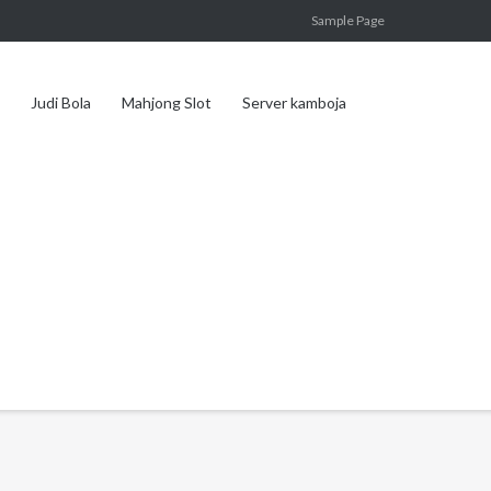
Sample Page
t
Judi Bola
Mahjong Slot
Server kamboja